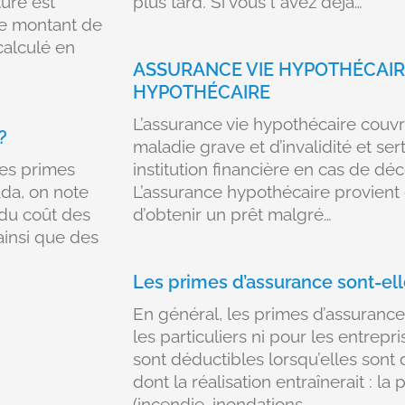
ure est
plus tard. Si vous l"avez deja…
le montant de
calculé en
ASSURANCE VIE HYPOTHÉCAIR
HYPOTHÉCAIRE
L’assurance vie hypothécaire couvr
?
maladie grave et d’invalidité et ser
Les primes
institution financière en cas de déc
ada, on note
L’assurance hypothécaire provient
 du coût des
d’obtenir un prêt malgré…
ainsi que des
Les primes d’assurance sont-el
En général, les primes d’assuranc
les particuliers ni pour les entrep
sont déductibles lorsqu’elles sont 
dont la réalisation entraînerait : la
(incendie, inondations,…