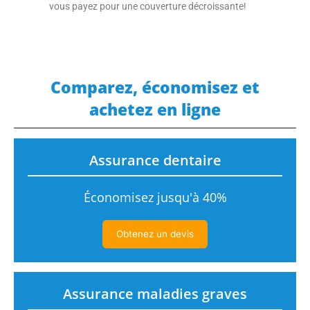
vous payez pour une couverture décroissante!
Comparez, économisez et
achetez en ligne
Assurance dentaire
Économisez jusqu'à 40%
Obtenez un devis
Assurance maladies graves