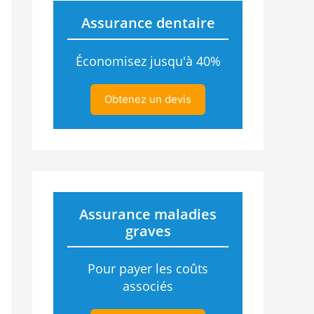
Assurance dentaire
Économisez jusqu'à 40%
Obtenez un devis
Assurance maladies
graves
Pour payer les coûts
associés