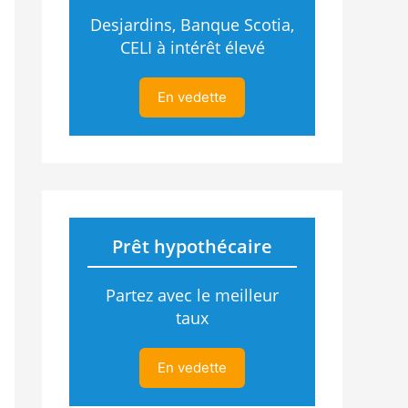
Desjardins, Banque Scotia,
CELI à intérêt élevé
En vedette
Prêt hypothécaire
Partez avec le meilleur
taux
En vedette