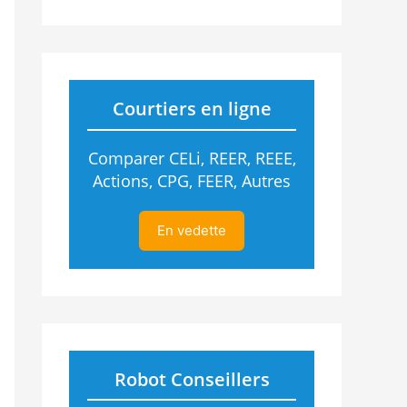
Courtiers en ligne
Comparer CELi, REER, REEE,
Actions, CPG, FEER, Autres
En vedette
Robot Conseillers