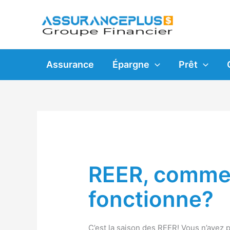
Skip
to
content
Assurance
Épargne
Prêt
REER, comme
fonctionne?
C’est la saison des REER! Vous n’avez 