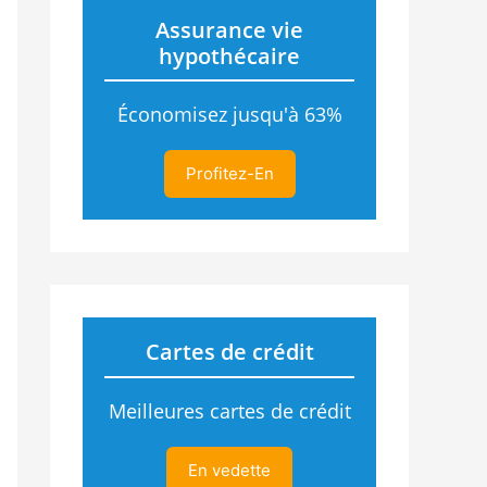
Assurance vie
hypothécaire
Économisez jusqu'à 63%
Profitez-En
Cartes de crédit
Meilleures cartes de crédit
En vedette